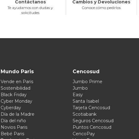
Contáctanos
Cambios y Devoluciones
Te ayudamos con dudas y
Conoce cómo pedirlos
solicitudes
Mundo Paris
Cencosud
Vende en Paris
Jumbo Prime
Sostenibilidad
Jumbo
Black Friday
Easy
Cyber Monday
Santa Isabel
Cyberday
Tarjeta Cencosud
Día de la Madre
Scotiabank
Día del niño
Seguros Cencosud
Novios Paris
Puntos Cencosud
Bebé Paris
CencoPay