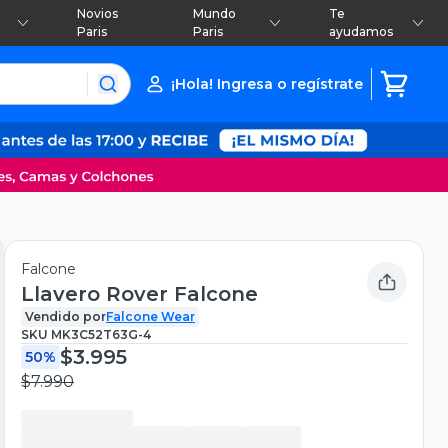
Novios
Mundo
Te
Paris
Paris
ayudamos
¡Hola! Ingresa o regístrate
Falcone
Llavero Rover Falcone
Vendido por
Falcone Wear
SKU
MK3C52T63G-4
$3.995
50%
$7.990