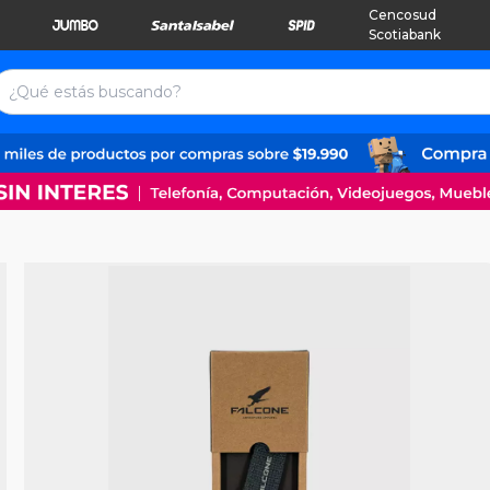
Cencosud
Scotiabank