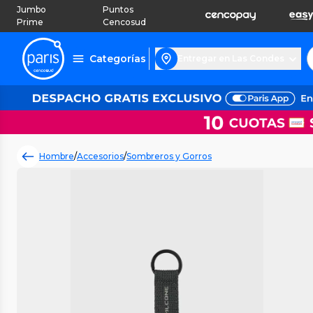
Jumbo
Puntos
Prime
Cencosud
Categorías
Entregar en Las Condes
Hombre
/
Accesorios
/
Sombreros y Gorros