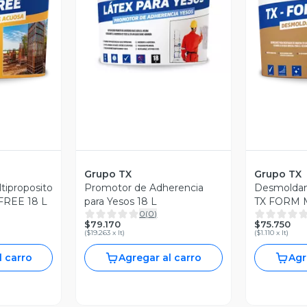
Vista Previa
revia
V
Grupo TX
Grupo TX
iproposito
Promotor de Adherencia
Desmoldant
FREE 18 L
para Yesos 18 L
TX FORM 
0
(
0
)
$79.170
$75.750
(
$19.263 x lt
)
(
$1.110 x lt
)
l carro
Agregar al carro
Agr