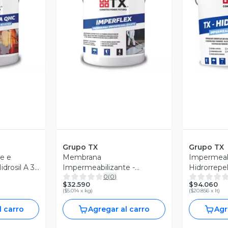
revia
Vista Previa
V
Grupo TX
Grupo TX
e e
Membrana
Impermeabi
drosil A 3
Impermeabilizante -
Hidrorrepel
0
(
0
)
Imperflex 4 KG
L
$32.590
$94.060
(
$5.014 x kg
)
(
$20.856 x lt
)
l carro
Agregar al carro
Agr