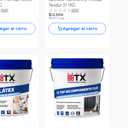
G
Texdur 31 1KG
0
(
0
)
0
(
0
)
$12.590
(
$1.101 x kg
)
egar al carro
Agregar al carro
ista Previa
Vista Previa