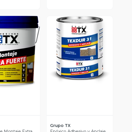
Vista Previa
ista Previa
Grupo TX
e Montaje Extra
Epóxico Adhesivo y Anclaje