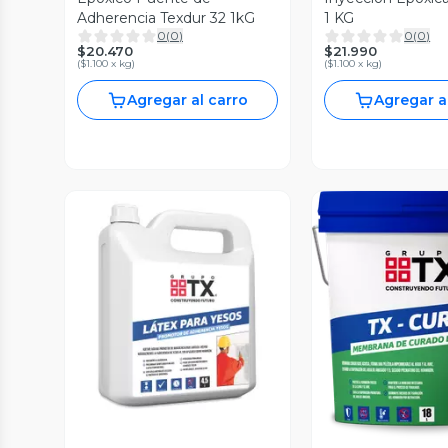
Adherencia Texdur 32 1kG
1 KG
0
(
0
)
0
(
0
)
$20.470
$21.990
(
$1.100 x kg
)
(
$1.100 x kg
)
Agregar al carro
Agregar a
Vista Previa
Vista P