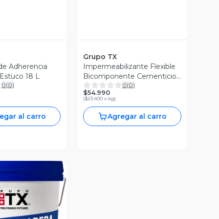
Grupo TX
de Adherencia
Impermeabilizante Flexible
 Estuco 18 L
Bicomponente Cementicio
0
(
0
)
0
(
0
)
20 KG
$54.990
(
$23.400 x kg
)
egar al carro
Agregar al carro