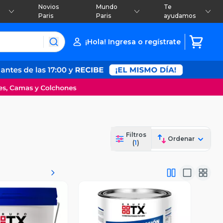
Novios
Mundo
Te
Paris
Paris
ayudamos
¡Hola! Ingresa o regístrate
Filtros
Ordenar
(
1
)