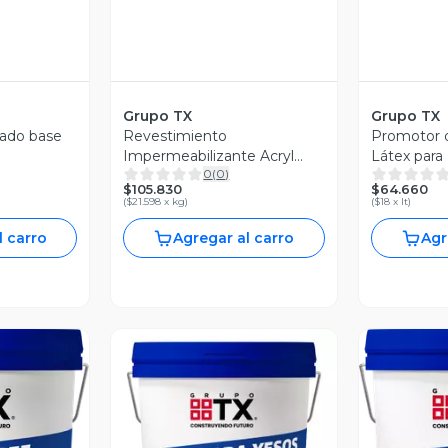
Grupo TX
Grupo TX
ado base
Revestimiento
Promotor 
Impermeabilizante Acryl
Látex para
0
(
0
)
Aquaproof 20 KG
$105.830
$64.660
(
$21.598 x kg
)
(
$18 x lt
)
l carro
Agregar al carro
Agr