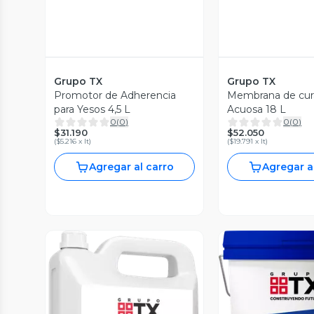
Grupo TX
Grupo TX
Promotor de Adherencia
Membrana de cur
para Yesos 4,5 L
Acuosa 18 L
0
(
0
)
0
(
0
)
$31.190
$52.050
(
$5.216 x lt
)
(
$19.791 x lt
)
Agregar al carro
Agregar a