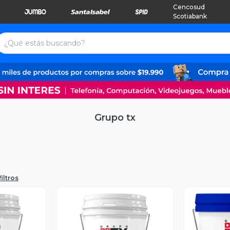
Cencosud
Scotiabank
Grupo tx
iltros