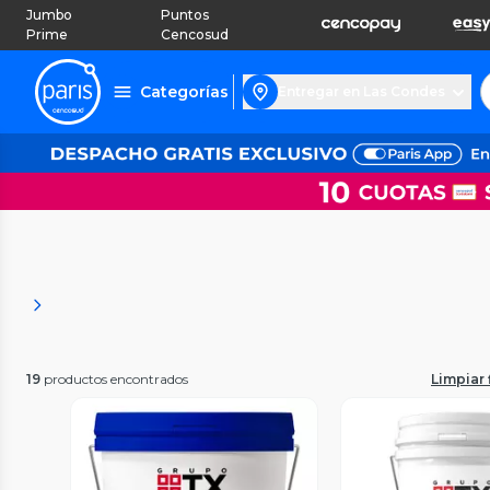
Jumbo
Puntos
Prime
Cencosud
Categorías
Entregar en Las Condes
19
productos encontrados
Limpiar f