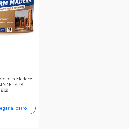
ista Previa
e para Maderas -
MADERA 18L
0
(
0
)
egar al carro