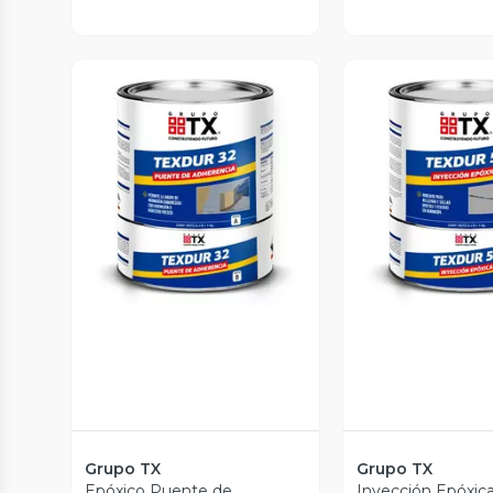
Vista Previa
Vista P
Grupo TX
Grupo TX
Epóxico Puente de
Inyección Epóxica