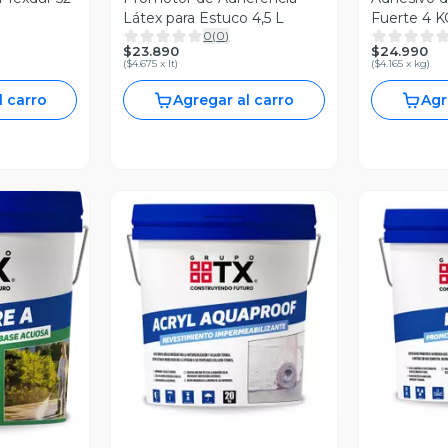
Látex para Estuco 4,5 L
Fuerte 4 K
0
(
0
)
$23.890
$24.990
(
$4.675 x lt
)
(
$4.165 x kg
)
l carro
Agregar al carro
Agr
Vista Previa
V
revia