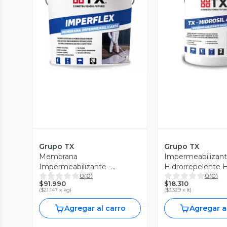
Vista Previa
Vista P
Grupo TX
Grupo TX
Membrana
Impermeabilizant
Impermeabilizante -
Hidrorrepelente Hi
0
(
0
)
0
(
0
)
Imperflex 20 KG
L
$91.990
$18.310
(
$21.147 x kg
)
(
$3.329 x lt
)
Agregar al carro
Agregar a