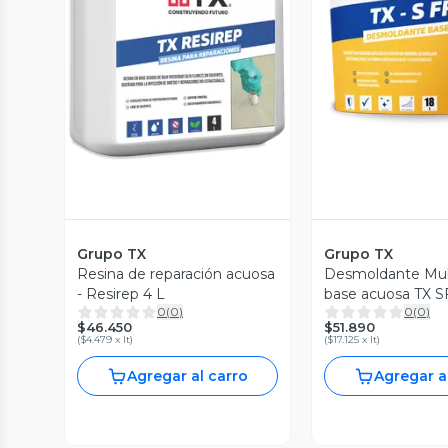
Vista P
Vista Previa
Grupo TX
Grupo TX
Resina de reparación acuosa
Desmoldante Mult
- Resirep 4 L
base acuosa TX S
0
(
0
)
0
(
0
)
$46.450
$51.890
(
$4.479 x lt
)
(
$17.125 x lt
)
Agregar al carro
Agregar a