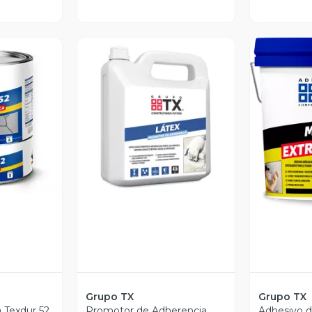
revia
Vista Previa
V
Grupo TX
Grupo TX
 Texdur 52
Promotor de Adherencia
Adhesivo d