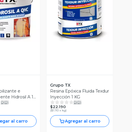
ista Previa
Vista Previa
Grupo TX
lizante e
Resina Epóxica Fluida Texdur
ente Hidrosil A 18
Inyección 1 KG
0
(
0
)
0
(
0
)
$22.190
(
$1.110 x kg
)
egar al carro
Agregar al carro