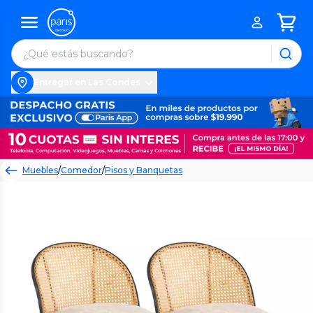
Entregar en Las Condes
Muebles
/
Comedor
/
Pisos y Banquetas