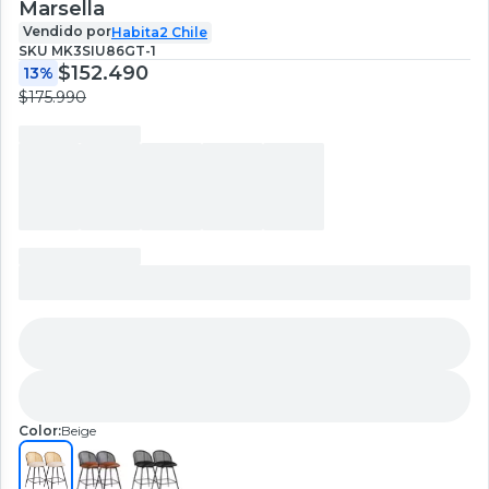
Marsella
Vendido por
Habita2 Chile
SKU
MK3SIU86GT-1
$152.490
13%
$175.990
Color:
Beige