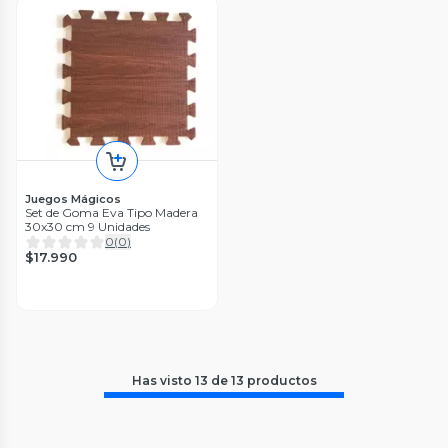
Juegos Mágicos
Set de Goma Eva Tipo Madera
30x30 cm 9 Unidades
0
(
0
)
$17.990
Has visto
13
de
13
productos