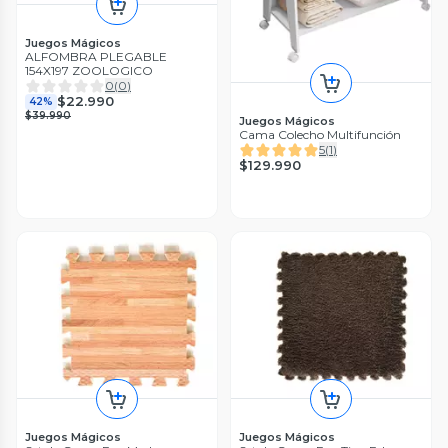
Juegos Mágicos
ALFOMBRA PLEGABLE
154X197 ZOOLOGICO
0
(
0
)
$22.990
42%
$39.990
Juegos Mágicos
Cama Colecho Multifunción
5
(
1
)
$129.990
Juegos Mágicos
Juegos Mágicos