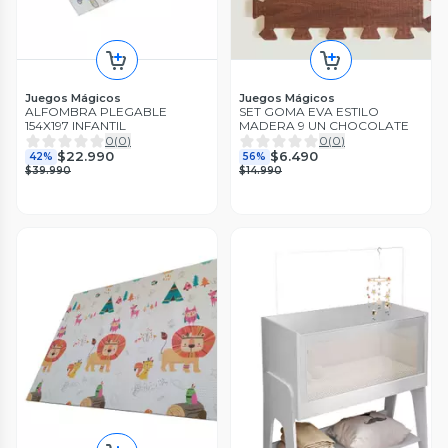
Juegos Mágicos
Juegos Mágicos
ALFOMBRA PLEGABLE
SET GOMA EVA ESTILO
154X197 INFANTIL
MADERA 9 UN CHOCOLATE
0
(
0
)
0
(
0
)
$22.990
$6.490
42%
56%
$39.990
$14.990