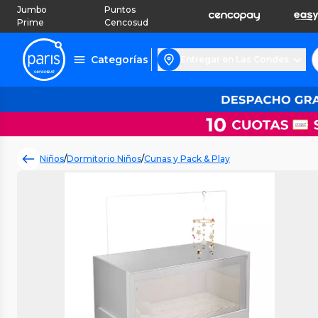
Jumbo
Puntos
Prime
Cencosud
Categorías
Entregar en Las Condes
Niños
/
Dormitorio Niños
/
Cunas y Pack & Play