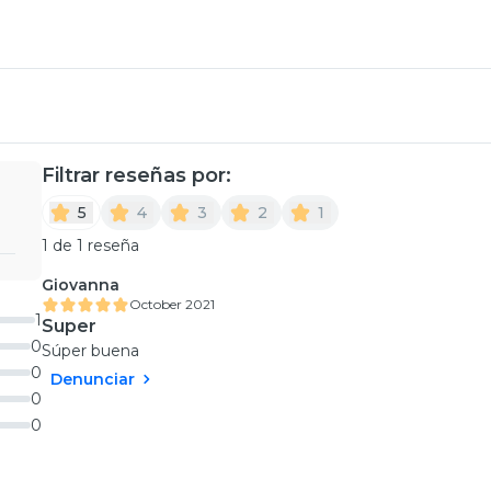
Filtrar reseñas por:
5
4
3
2
1
1 de 1 reseña
Giovanna
October 2021
1
Super
0
Súper buena
0
Denunciar
0
0