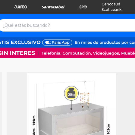
Cencosud
Scotiabank