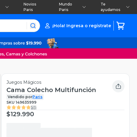
Novios
Mundo
Te
Paris
Paris
ayudamos
¡Hola! Ingresa o regístrate
Juegos Mágicos
Cama Colecho Multifunción
Vendido por
Paris
SKU
149635999
5
(
1
)
$129.990