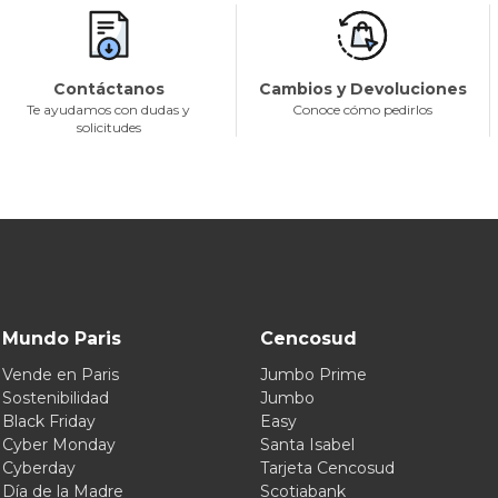
Contáctanos
Cambios y Devoluciones
Te ayudamos con dudas y
Conoce cómo pedirlos
solicitudes
Mundo Paris
Cencosud
Vende en Paris
Jumbo Prime
Sostenibilidad
Jumbo
Black Friday
Easy
Cyber Monday
Santa Isabel
Cyberday
Tarjeta Cencosud
Día de la Madre
Scotiabank