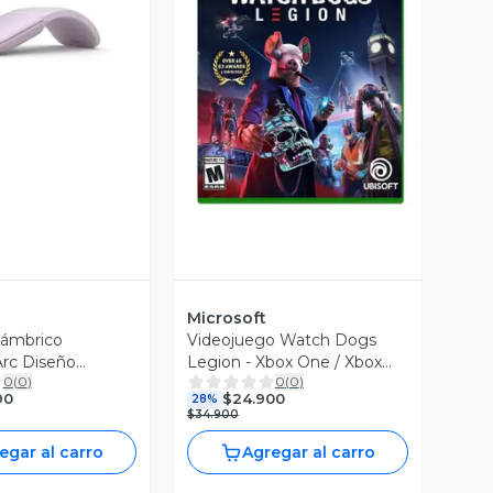
ista Previa
Vista Previa
Microsoft
lámbrico
Videojuego Watch Dogs
Arc Diseño
Legion - Xbox One / Xbox
0
(
0
)
0
(
0
)
y Ergonómico
Series X
90
$24.900
28%
luetooth Color
$34.900
egar al carro
Agregar al carro