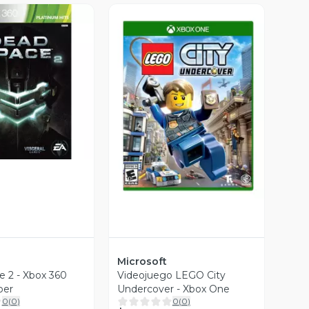
ista Previa
Vista Previa
Microsoft
 2 - Xbox 360
Videojuego LEGO City
per
Undercover - Xbox One
0
(
0
)
0
(
0
)