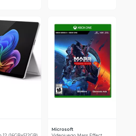
ista Previa
Vista Previa
Microsoft
o 12 (16GB+512GB)
Videojuego Mass Effect