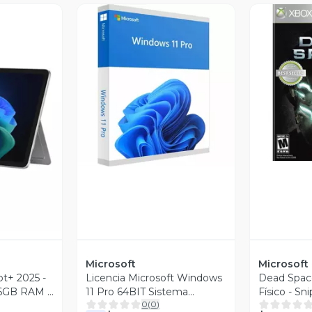
V
Vista Previa
revia
Microsoft
Microsoft
ot+ 2025 -
Licencia Microsoft Windows
Dead Space
 16GB RAM -
11 Pro 64BIT Sistema
Físico - Sni
0
(
0
)
 Home -
Operativo