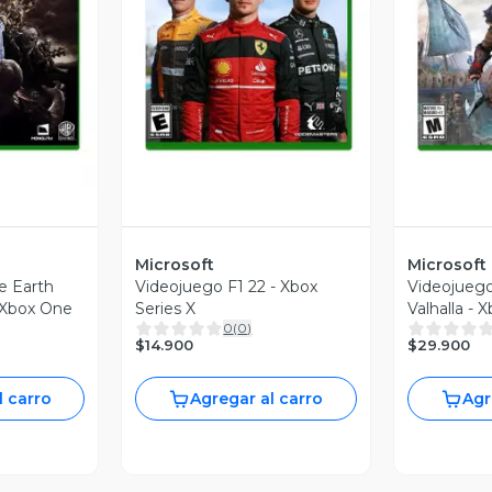
revia
Vista Previa
V
Microsoft
Microsoft
e Earth
Videojuego F1 22 - Xbox
Videojuego
 Xbox One
Series X
Valhalla - 
0
(
0
)
Series X
$14.900
$29.900
l carro
Agregar al carro
Agr