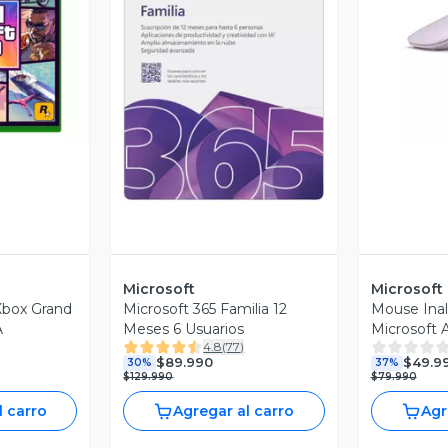
revia
V
Vista Previa
Microsoft
Microsoft
Xbox Grand
Microsoft 365 Familia 12
Mouse Ina
A
Meses 6 Usuarios
Microsoft 
4.8
(
77
)
Plegable 
$89.990
$49.9
30%
37%
Conexión B
$129.990
$79.990
l carro
Agregar al carro
Agr