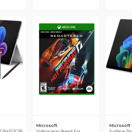
V
revia
Vista Previa
Microsoft
Microsoft
16GB+512GB)
Videojuego Need For
Surface Pr