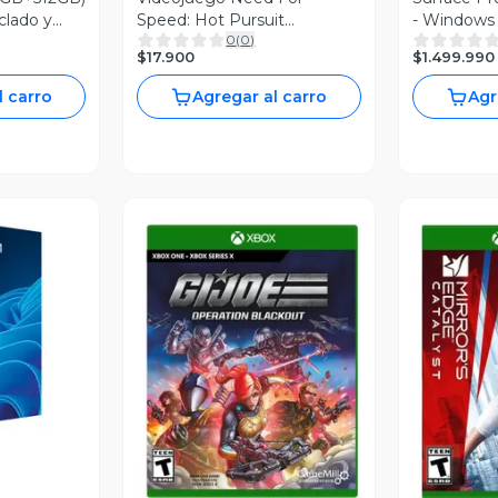
clado y
Speed: Hot Pursuit
- Windows 
0
(
0
)
Remastered - Xbox One /
Plus
$17.900
$1.499.990
Xbox Series X
l carro
Agregar al carro
Agr
revia
Vista Previa
V