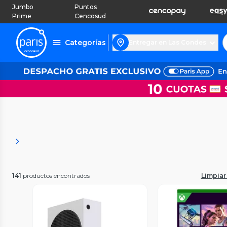
Jumbo
Puntos
Prime
Cencosud
Categorías
Entregar en Las Condes
141
productos encontrados
Limpiar 