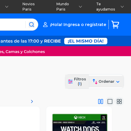
Novios
Mundo
Te
Paris
Paris
ayudamos
¡Hola! Ingresa o regístrate
Filtros
Ordenar
(
1
)