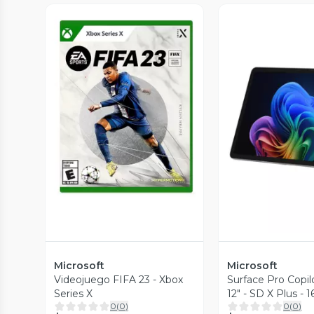
Vista Previa
Vista P
Microsoft
Microsoft
Videojuego FIFA 23 - Xbox
Surface Pro Copil
Series X
12" - SD X Plus -
0
(
0
)
0
(
0
)
256GB SSD - W11