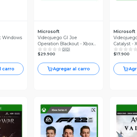
Microsoft
Microsoft
ft Windows
Videojuego GI Joe
Videojuego
Operation Blackout - Xbox
Catalyst -
0
(
0
)
One - Xbox Series X
$29.900
$17.900
l carro
Agregar al carro
Agr