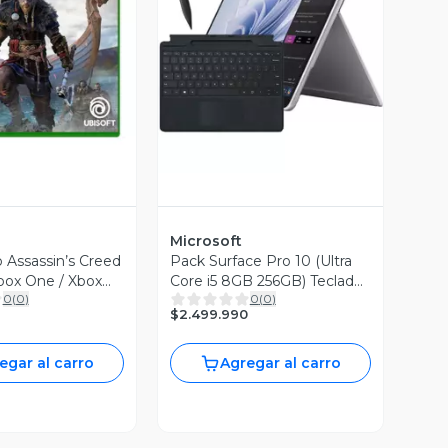
ista Previa
Vista Previa
Microsoft
 Assassin’s Creed
Pack Surface Pro 10 (Ultra
Xbox One / Xbox
Core i5 8GB 256GB) Teclado
0
(
0
)
0
(
0
)
Lápiz
$2.499.990
egar al carro
Agregar al carro