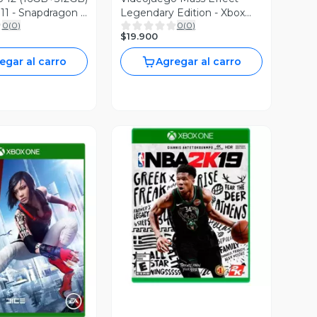
11 - Snapdragon X
Legendary Edition - Xbox
0
(
0
)
0
(
0
)
Series X / Xbox One
$19.900
egar al carro
Agregar al carro
Vista Previa
ista Previa