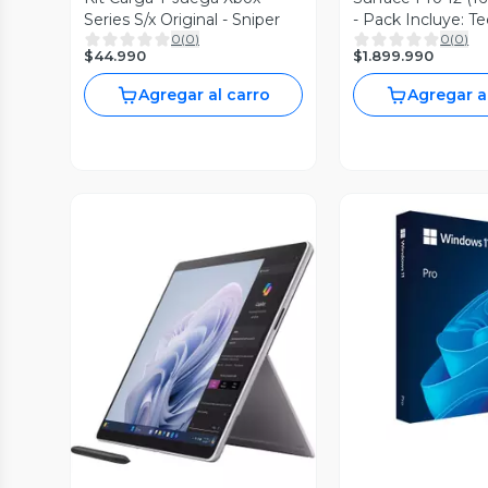
Series S/x Original - Sniper
- Pack Incluye: Te
0
(
0
)
0
(
0
)
Lápiz
$44.990
$1.899.990
Agregar al carro
Agregar a
Vista P
Vista Previa