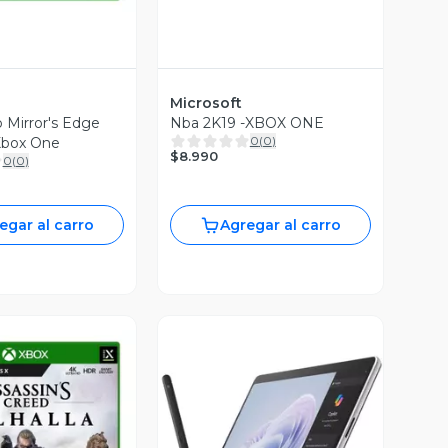
Microsoft
 Mirror's Edge
Nba 2K19 -XBOX ONE
0
(
0
)
 Xbox One
$8.990
0
(
0
)
egar al carro
Agregar al carro