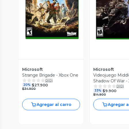
Vista Previa
Vista P
Microsoft
Microsoft
Strange Brigade - Xbox One
Videojuego Middl
0
(
0
)
Shadow Of War -
$27.900
20%
0
(
0
)
$34.900
$9.900
33%
$14.900
Agregar al carro
Agregar a