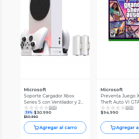
Vista P
Vista Previa
Microsoft
Microsoft
Soporte Cargador Xbox
Preventa Juego 
Series S con Ventilador y 2
Theft Auto VI GT
0
(
0
)
0
(
0
)
Pilas Reacondicionado
$94.990
$30.990
39%
Reuse Chile
$50.990
Agregar al carro
Agregar a