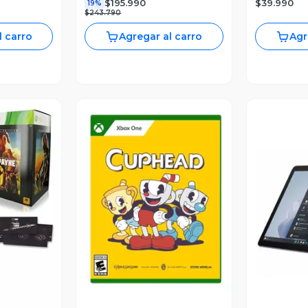
$39.990
$195.990
19%
$243.790
l carro
Agregar al carro
Agr
Vista Previa
V
revia