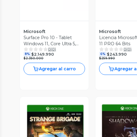
Microsoft
Microsoft
Surface Pro 10 - Tablet
Licencia Microso
Windows 11, Core Ultra 5,
11 PRO 64 Bits
0
(
0
)
0
(
0
)
8+256GB
$2.149.990
$243.990
8%
6%
$2.350.000
$259.990
Agregar al carro
Agregar a