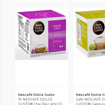
Vista Previa
Vista P
Nescafé Dolce Gusto
Nescafé Dolce G
Té NESCAFÉ DOLCE
Café NESCAFÉ 
GUSTO® Chai Tea Latte 10
GUSTO® Cappucc