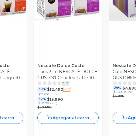
usto
Nescafé Dolce Gusto
Nescafé D
SCAFÉ
Pack 3 Té NESCAFÉ DOLCE
Café NES
Lungo 10
GUSTO® Chai Tea Latte 10
GUSTO® Mo
0
(
0
)
Cápsulas
$4.89
29%
$12.490
39%
(
$4.890 x un
)
(
$12.490 x un
)
$6.890
$13.990
32%
(
$13.990 x un
)
$20.690
l carro
Agregar al carro
Agr