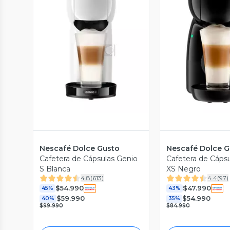
Vista Previa
Vista P
Nescafé Dolce Gusto
Nescafé Dolce G
Cafetera de Cápsulas Genio
Cafetera de Cápsu
S Blanca
XS Negro
4.8
(
613
)
4.4
(
97
)
$54.990
$47.990
45%
43%
$59.990
$54.990
40%
35%
$99.990
$84.990