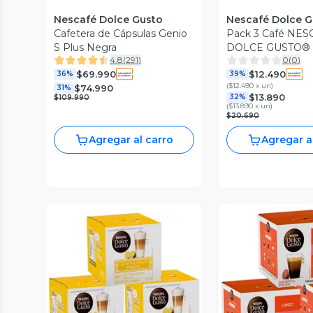
Nescafé Dolce Gusto
Nescafé Dolce G
Cafetera de Cápsulas Genio
Pack 3 Café NE
S Plus Negra
DOLCE GUSTO® 
4.8
(
291
)
0
(
0
)
Canela 10 Cápsul
$69.990
$12.490
36%
39%
(
$12.490 x un
)
$74.990
31%
$13.890
32%
$109.990
(
$13.890 x un
)
$20.690
Agregar al carro
Agregar a
Vista Previa
Vista P