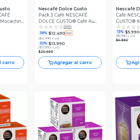
usto
Nescafé Dolce Gusto
Nescafé D
SCAFÉ
Pack 3 Café NESCAFÉ
Café NES
Mocachino
DOLCE GUSTO® Café Au
GUSTO® Kit
0
(
0
)
as
Lait 10 Cápsulas
$5.990
13%
$12.490
39%
(
$5.990 x un
)
(
$12.490 x un
)
$6.890
$13.990
32%
(
$13.990 x un
)
$20.690
l carro
Agregar al carro
Agr
Vista Previa
V
revia