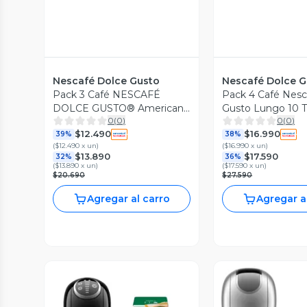
Nescafé Dolce Gusto
Nescafé Dolce G
Pack 3 Café NESCAFÉ
Pack 4 Café Nesc
DOLCE GUSTO® Americano
Gusto Lungo 10 
0
(
0
)
0
(
0
)
10 Cápsulas
$12.490
$16.990
39%
38%
(
$12.490 x un
)
(
$16.990 x un
)
$13.890
$17.590
32%
36%
(
$13.890 x un
)
(
$17.590 x un
)
$20.690
$27.590
Agregar al carro
Agregar a