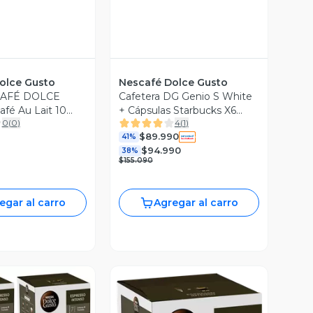
olce Gusto
Nescafé Dolce Gusto
CAFÉ DOLCE
Cafetera DG Genio S White
fé Au Lait 10
+ Cápsulas Starbucks X6
0
(
0
)
4
(
1
)
Cajas
$89.990
41%
$94.990
38%
$155.090
egar al carro
Agregar al carro