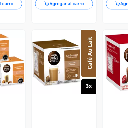
l carro
Agregar al carro
Agr
revia
Vista Previa
V