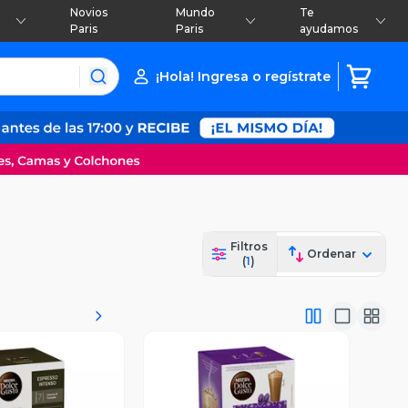
Novios
Mundo
Te
Paris
Paris
ayudamos
¡Hola! Ingresa o regístrate
Filtros
Ordenar
(
1
)