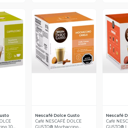
revia
Vista Previa
V
usto
Nescafé Dolce Gusto
Nescafé D
DOLCE
Café NESCAFÉ DOLCE
Café NES
ino 10
GUSTO® Mochaccino
GUSTO® Lu