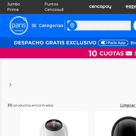
Jumbo
Puntos
Prime
Cencosud
Categorías
Entregar en Las Condes
30
productos encontrados
Limpiar 