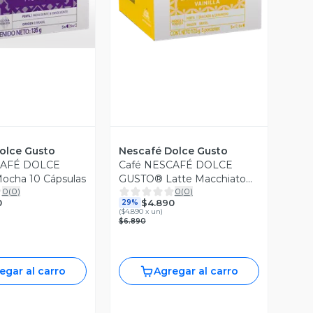
olce Gusto
Nescafé Dolce Gusto
CAFÉ DOLCE
Café NESCAFÉ DOLCE
cha 10 Cápsulas
GUSTO® Latte Macchiato
0
(
0
)
0
(
0
)
Vanilla 10 Cápsulas
0
$4.890
29%
(
$4.890 x un
)
$6.890
egar al carro
Agregar al carro