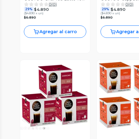
0
(
0
)
0
(
0
)
Cápsulas
Cápsulas
$4.890
$4.890
29%
29%
(
$4.890 x un
)
(
$4.890 x un
)
$6.890
$6.890
Agregar al carro
Agregar a
Vista P
Vista Previa