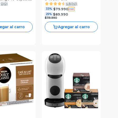
0
(
0
)
4.8
(
141
)
$79.990
33%
$89.990
25%
$119.990
egar al carro
Agregar al carro
ista Previa
Vista Previa