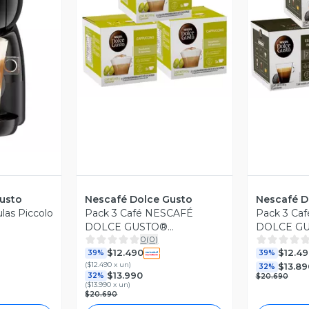
Vista Previa
V
revia
usto
Nescafé Dolce Gusto
Nescafé D
las Piccolo
Pack 3 Café NESCAFÉ
Pack 3 Ca
DOLCE GUSTO®
DOLCE GU
0
(
0
)
Cappuccino 10 Cápsulas
Intenso 10
$12.490
$12.49
39%
39%
(
$12.490 x un
)
$13.89
32%
$13.990
32%
$20.690
(
$13.990 x un
)
$20.690