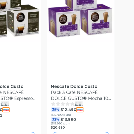
Vista Previa
ista Previa
olce Gusto
Nescafé Dolce Gusto
fé NESCAFÉ
Pack 3 Café NESCAFÉ
STO® Espresso
DOLCE GUSTO® Mocha 10
0
(
0
)
0
(
0
)
 Cápsulas
Cápsulas
0
$12.490
39%
(
$12.490 x un
)
0
$13.990
32%
(
$13.990 x un
)
$20.690