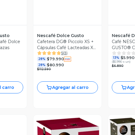
usto
Nescafé Dolce Gusto
Nescafé D
afé Dolce
Cafetera DG® Piccolo XS +
Café NES
Tazas
Cápsulas Café Lacteadas X3
GUSTO® Ca
5
(
3
)
Cajas
Cápsulas
$5.990
13%
$79.990
28%
(
$5.990 x un
)
$80.990
28%
$6.890
$112.590
l carro
Agregar al carro
Agr