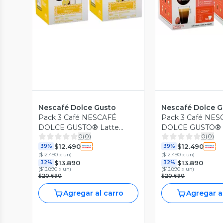
Nescafé Dolce Gusto
Nescafé Dolce G
Pack 3 Café NESCAFÉ
Pack 3 Café NE
DOLCE GUSTO® Latte
DOLCE GUSTO® 
0
(
0
)
0
(
0
)
Macchiato Vanilla 10
Cápsulas
$12.490
$12.490
Cápsulas
39%
39%
(
$12.490 x un
)
(
$12.490 x un
)
$13.890
$13.890
32%
32%
(
$13.890 x un
)
(
$13.890 x un
)
$20.690
$20.690
Agregar al carro
Agregar a