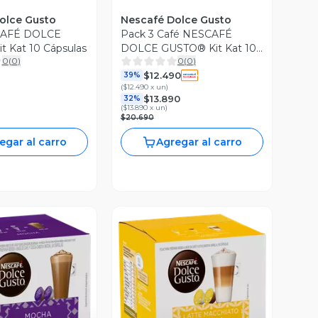
olce Gusto
Nescafé Dolce Gusto
CAFÉ DOLCE
Pack 3 Café NESCAFÉ
 Kat 10 Cápsulas
DOLCE GUSTO® Kit Kat 10
0
(
0
)
0
(
0
)
Cápsulas
$12.490
39%
(
$12.490 x un
)
$13.890
32%
(
$13.890 x un
)
$20.690
egar al carro
Agregar al carro
ista Previa
Vista Previa