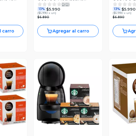
0
(
0
)
Canela 10 Cápsulas
$5.990
$5.990
13%
13%
(
$5.990 x un
)
(
$5.990 x un
)
$6.890
$6.890
l carro
Agregar al carro
Agr
revia
Vista Previa
V