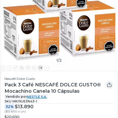
1
/
2
Nescafé Dolce Gusto
Pack 3 Café NESCAFÉ DOLCE GUSTO®
Mocachino Canela 10 Cápsulas
Vendido por
NESTLE S.A.
SKU
MKI9UE3N43-1
$13.890
32%
(
$13.890 x un
)
$20.690