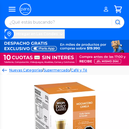
Entregar en Las Condes
Nuevas Categorías
/
Supermercado
/
Café y Té