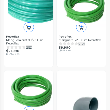
Petroflex
Petroflex
Manguera cristal 1/2'' 15 m
Manguera 1/2'' 10 m Petroflex
Petroflex
0
(
0
)
0
(
0
)
$9.990
$21.990
(
$999 x m
)
(
$1.466 x m
)