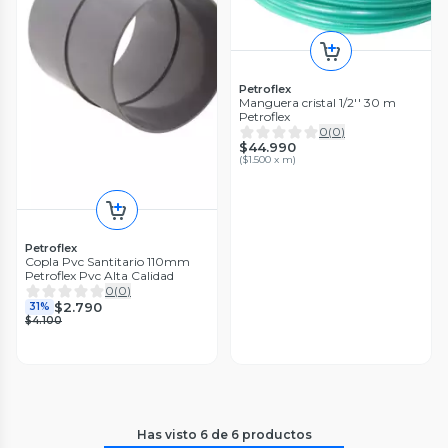
Petroflex
Manguera cristal 1/2'' 30 m
Petroflex
0
(
0
)
$44.990
(
$1.500 x m
)
Petroflex
Copla Pvc Santitario 110mm
Petroflex Pvc Alta Calidad
0
(
0
)
$2.790
31%
$4.100
Has visto
6
de
6
productos