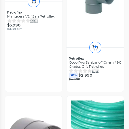
Petroflex
Manguera 1/2'' 5 m Petroflex
0
(
0
)
$5.990
(
$1.198 x m
)
Petroflex
Codo Pvc Sanitario 110mm * 90
Grados Gris Petroflex
0
(
0
)
$2.990
30%
$4.300