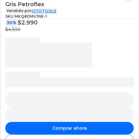
Gris Petroflex
Vendido por
CITOTOOLS
SKU
MKQ8DMU1NE-1
$2.990
30%
$4.300
Comprar ahora