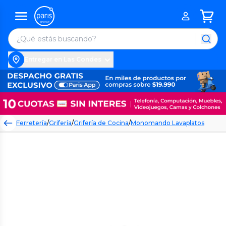
Entregar en Las Condes
Ferretería
/
Grifería
/
Grifería de Cocina
/
Monomando Lavaplatos