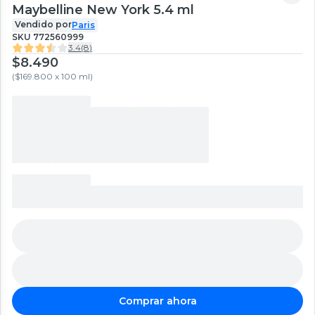
Maybelline New York 5.4 ml
Vendido por
Paris
SKU
772560999
3.4
(
8
)
$8.490
(
$169.800 x 100 ml
)
Comprar ahora