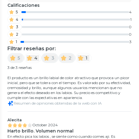
Calificaciones
5
4
4
1
3
0
2
0
1
3
Filtrar reseñas por:
5
4
3
2
1
3 de 3 reseñas
El producto es un brillo labial de color atractivo que provoca un picor
inicial, pero que se tolera con el tiempo. Es valorado por su efectividad,
cremosidad y brillo, aunque algunos usuarios mencionan que no
genera el efecto deseado en los labios. Su precio es competitivo y
cumple con las expectativas en apariencia.
Resumen de opiniones obtenidas de la web con IA
Alecita
October 2024
Harto brillo. Volumen normal
En efecto pica los labios , se siente como cuando comes aji. Es