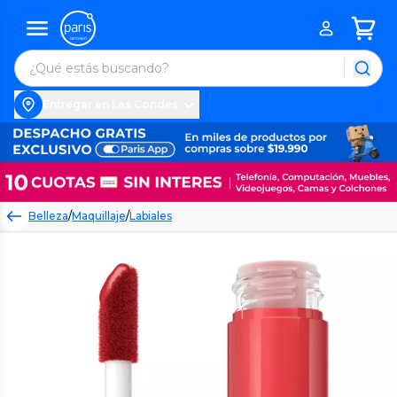
Entregar en Las Condes
Belleza
/
Maquillaje
/
Labiales