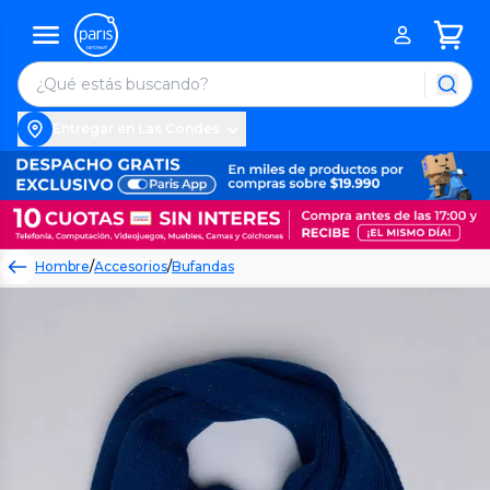
Entregar en Las Condes
Hombre
/
Accesorios
/
Bufandas