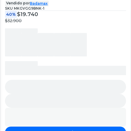
Vendido por
Badamax
SKU
MKGVGG9BNK-1
$19.740
40%
$32.900