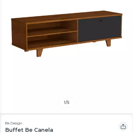
1
/
5
Be Design
Buffet Be Canela