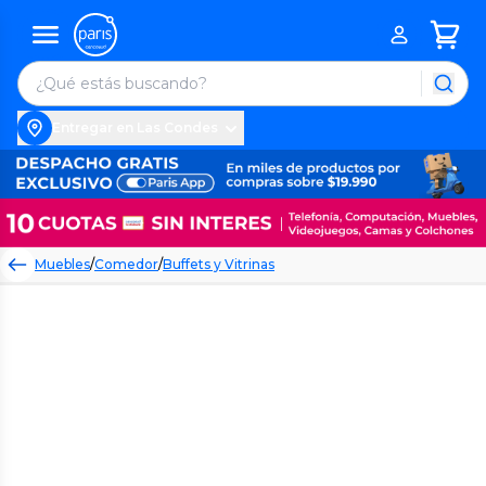
Entregar en Las Condes
Muebles
/
Comedor
/
Buffets y Vitrinas