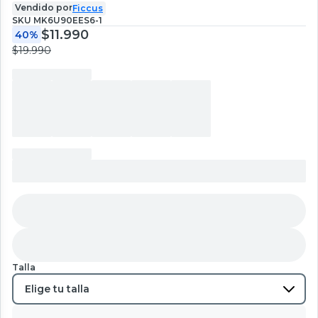
Vendido por
Ficcus
SKU
MK6U90EES6-1
$11.990
40%
$19.990
Talla