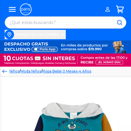
Entregar en Las Condes
Niños
/
Moda Niños
/
Ropa Bebé 0 Meses-4 Años