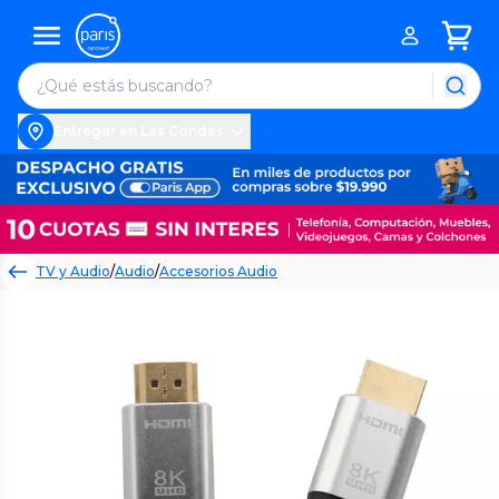
Entregar en Las Condes
TV y Audio
/
Audio
/
Accesorios Audio