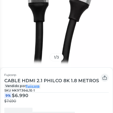
1
/
3
Fujicorp
CABLE HDMI 2.1 PHILCO 8K 1.8 METROS
Vendido por
Fujicorp
SKU
MK9T364L1E-1
$6.990
9%
$7.690