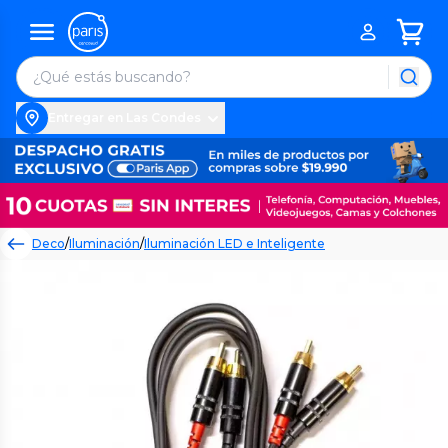
Entregar en Las Condes
Deco
/
Iluminación
/
Iluminación LED e Inteligente