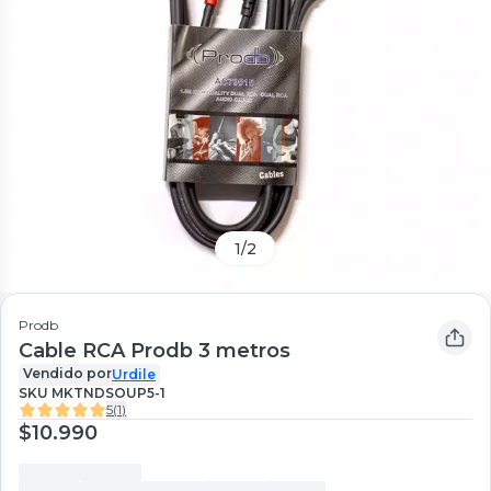
1
/
2
Prodb
Cable RCA Prodb 3 metros
Vendido por
Urdile
SKU
MKTNDSOUP5-1
5
(
1
)
$10.990