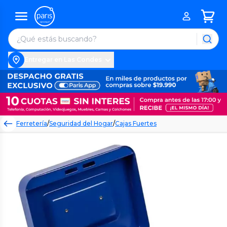
Entregar en Las Condes
Ferretería
/
Seguridad del Hogar
/
Cajas Fuertes