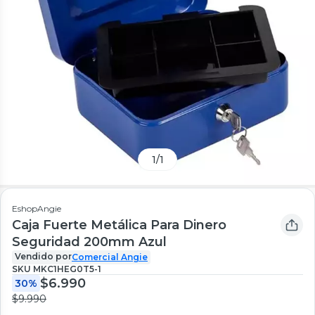
1
/
1
EshopAngie
Caja Fuerte Metálica Para Dinero
Seguridad 200mm Azul
Vendido por
Comercial Angie
SKU
MKC1HEG0T5-1
$6.990
30%
$9.990