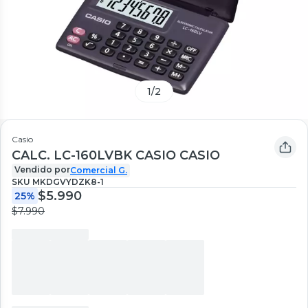
1
/
2
Casio
CALC. LC-160LVBK CASIO CASIO
Vendido por
Comercial G.
SKU
MKDGVYDZK8-1
$5.990
25%
$7.990