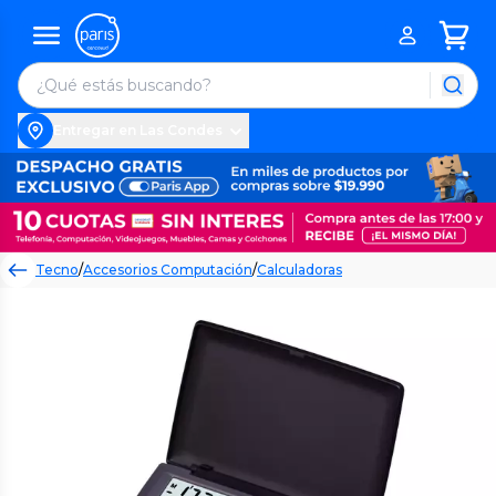
Entregar en Las Condes
Tecno
/
Accesorios Computación
/
Calculadoras