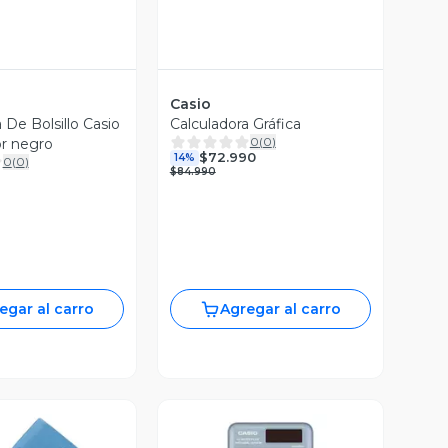
Casio
 De Bolsillo Casio
Calculadora Gráfica
0
(
0
)
or negro
$72.990
14%
0
(
0
)
$84.990
egar al carro
Agregar al carro