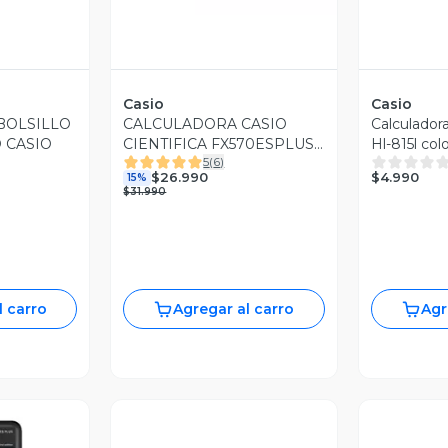
Casio
Casio
 BOLSILLO
CALCULADORA CASIO
Calculadora
O CASIO
CIENTIFICA FX570ESPLUS-
Hl-815l col
5
(
6
)
2
$4.990
$26.990
15%
$31.990
l carro
Agregar al carro
Agr