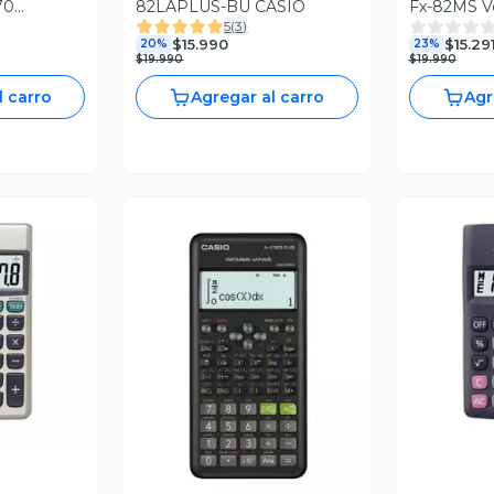
70
82LAPLUS-BU CASIO
Fx-82MS Ve
5
(
3
)
Funciones
$15.990
$15.29
20%
23%
$19.990
$19.990
l carro
Agregar al carro
Agr
revia
V
Vista Previa