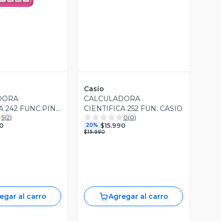
Casio
DORA
CALCULADORA
A 242 FUNC.PINK
CIENTIFICA 252 FUN. CASIO
5
(
2
)
0
(
0
)
0
$15.990
20%
$19.990
egar al carro
Agregar al carro