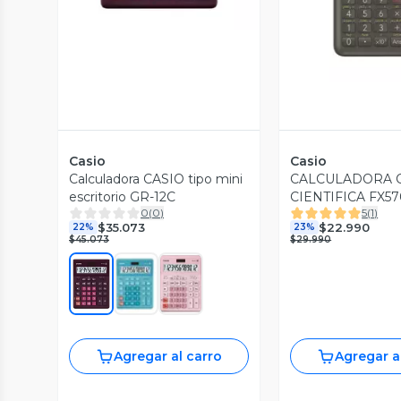
Casio
Casio
Calculadora CASIO tipo mini
CALCULADORA 
escritorio GR-12C
CIENTIFICA FX5
0
(
0
)
5
(
1
)
$35.073
$22.990
22%
23%
$45.073
$29.990
Agregar al carro
Agregar a