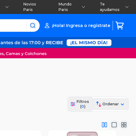
Novios
Mundo
Te
Paris
Paris
ayudamos
¡Hola! Ingresa o regístrate
Filtros
Ordenar
(
0
)