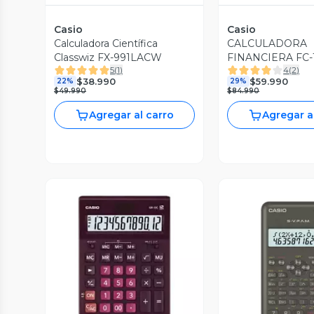
Casio
Casio
Calculadora Científica
CALCULADORA
Classwiz FX-991LACW
FINANCIERA FC-
5
(
1
)
4
(
2
)
$38.990
$59.990
22%
29%
$49.990
$84.990
Agregar al carro
Agregar a
Vista Previa
Vista P