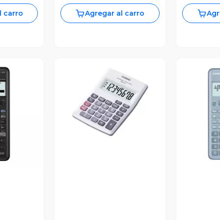
l carro
Agregar al carro
Agr
Vista Previa
revia
V