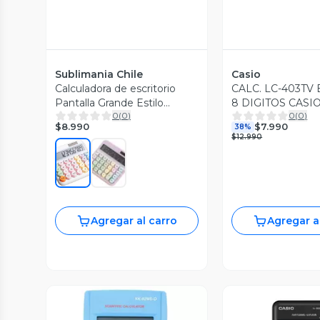
Sublimania Chile
Casio
Calculadora de escritorio
CALC. LC-403TV
Pantalla Grande Estilo
8 DIGITOS CASI
0
(
0
)
0
(
0
)
Koreano Kwaii 12 Dígitos Lila
$8.990
$7.990
38%
$12.990
Agregar al carro
Agregar a