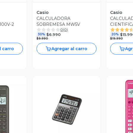
Casio
Casio
CALCULADORA
CALCULA
100V-2
SOBREMESA MW5V
CIENTIFIC
0
(
0
)
2-BUWDT
$6.990
$15.99
30%
20%
$9.990
$19.990
l carro
Agregar al carro
Agr
Vista Previa
V
revia