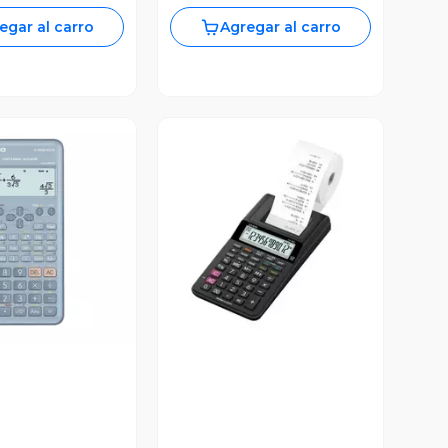
egar al carro
Agregar al carro
ista Previa
Vista Previa