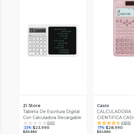
Vista P
Vista Previa
Zi Store
Casio
Tableta De Escritura Digital
CALCULADORA
Con Calculadora Recargable
CIENTIFICA CASI
0
(
0
)
4.8
(
5
)
991ESPLUS2PK
$23.990
$28.990
22%
17%
$30.990
$34.990