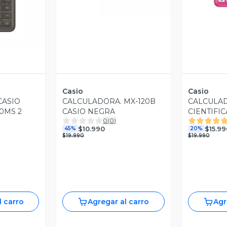
Casio
Casio
CASIO
CALCULADORA. MX-120B
CALCULA
70MS 2
CASIO NEGRA
CIENTIFIC
0
(
0
)
CASIO
$10.990
$15.99
45%
20%
$19.990
$19.990
l carro
Agregar al carro
Agr