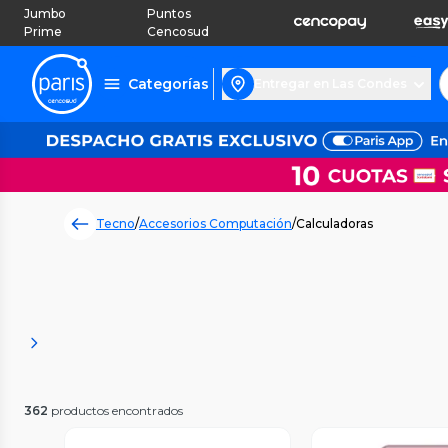
Jumbo
Puntos
Prime
Cencosud
Categorías
Entregar en Las Condes
Tecno
/
Accesorios Computación
/
Calculadoras
362
productos encontrados