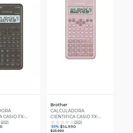
Vista Previa
ista Previa
Brother
DORA
CALCULADORA
A CASIO FX-
CIENTIFICA CASIO FX-
0
(
0
)
0
(
0
)
SIO
82MS-2-PK-W-DTF
90
$14.990
50%
$29.990