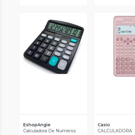
Vista Previa
Vista P
EshopAngie
Casio
Calculadora De Numeros
CALCULADORA