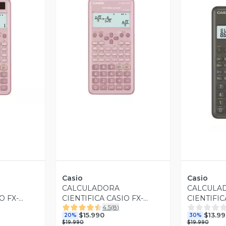
revia
Vista Previa
V
Casio
Casio
CALCULADORA
CALCULA
O FX-
CIENTIFICA CASIO FX-
CIENTIFIC
4.5
(
8
)
W
82ESPLUS-2-PKWDT
82MS 2 CA
$15.990
$13.9
20%
30%
$19.990
$19.990