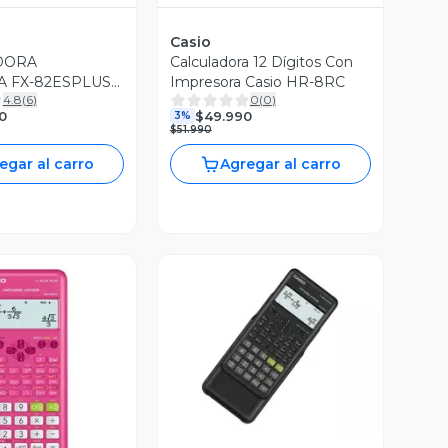
Casio
DORA
Calculadora 12 Dígitos Con
A FX-82ESPLUS-
Impresora Casio HR-8RC
4.8
(
6
)
0
(
0
)
0
$49.990
3%
$51.990
egar al carro
Agregar al carro
Vista Previa
ista Previa