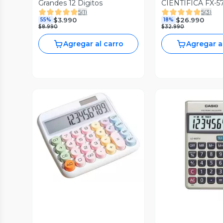
Grandes 12 Digitos
CIENTIFICA FX-5
5
(
1
)
5
(
3
)
ESPLUS2-PK
$3.990
$26.990
55%
18%
$8.990
$32.990
Agregar al carro
Agregar a
Vista Previa
Vista P