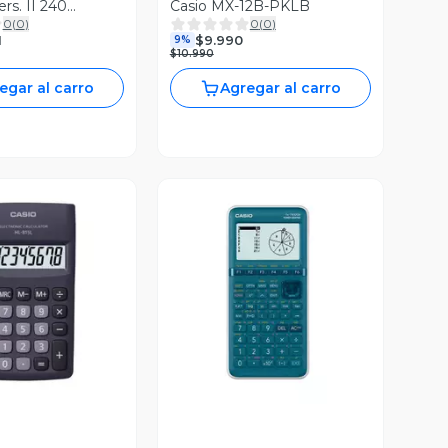
rs. II 240
Casio MX-12B-PKLB
0
(
0
)
0
(
0
)
1
$9.990
9%
$10.990
egar al carro
Agregar al carro
ista Previa
Vista Previa