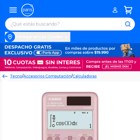
Entregar en Las Condes
Tecno
/
Accesorios Computación
/
Calculadoras