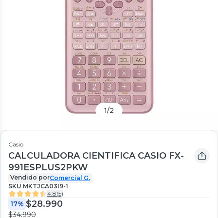
1
/
2
Casio
CALCULADORA CIENTIFICA CASIO FX-
991ESPLUS2PKW
Vendido por
Comercial G.
SKU
MKTJCA03I9-1
4.8
(
5
)
$28.990
17%
$34.990