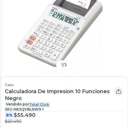
1
/
3
Casio
Calculadora De Impresion 10 Funciones
Negro
Vendido por
Total Click
SKU
MKSQVBLNW9-1
$55.490
8%
$60.490