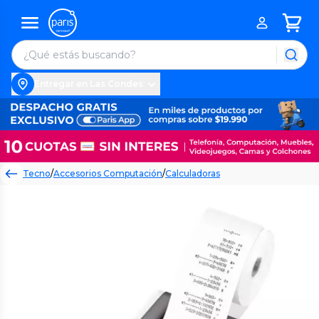
Entregar en Las Condes
Tecno
/
Accesorios Computación
/
Calculadoras