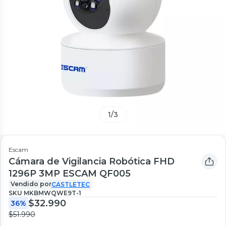
1
/
3
Escam
Cámara de Vigilancia Robótica FHD
1296P 3MP ESCAM QF005
Vendido por
CASTLETEC
SKU
MKBMWQWE9T-1
$32.990
36%
$51.990