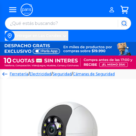
Entregar en Las Condes
Ferretería
/
Electricidad
/
Seguridad
/
Cámaras de Seguridad