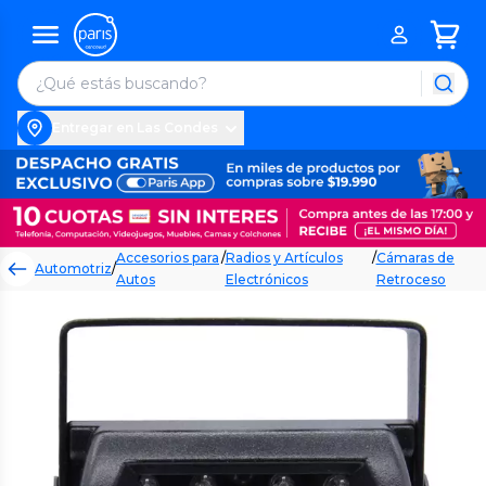
Entregar en Las Condes
Accesorios para
/
Radios y Artículos
/
Cámaras de
Automotriz
/
Autos
Electrónicos
Retroceso