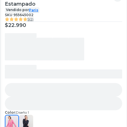
Estampado
Vendido por
Paris
SKU
955645002
5
(
2
)
$22.990
Color:
Diseño 1