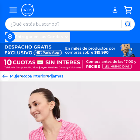
Entregar en Las Condes
Mujer
/
Ropa Interior
/
Pijamas