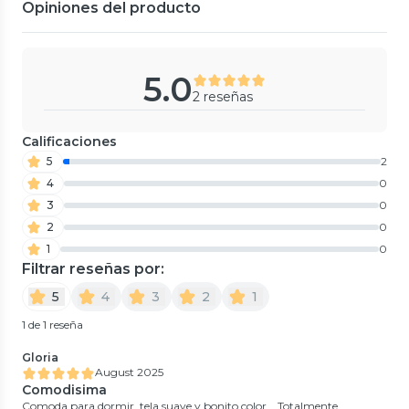
Opiniones del producto
5.0
2 reseñas
Calificaciones
5
2
4
0
3
0
2
0
1
0
Filtrar reseñas por:
5
4
3
2
1
1 de 1 reseña
Gloria
August 2025
Comodisima
Comoda para dormir, tela suave y bonito color... Totalmente