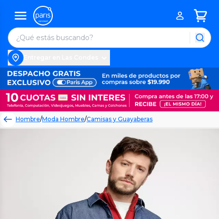
Entregar en Las Condes
Hombre
/
Moda Hombre
/
Camisas y Guayaberas