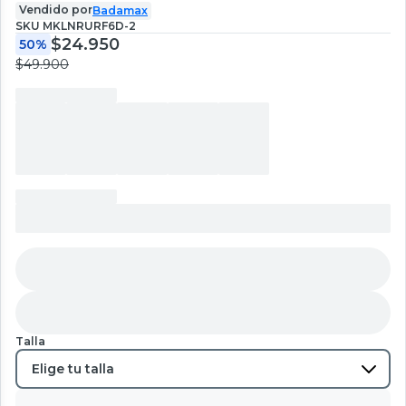
Vendido por
Badamax
SKU
MKLNRURF6D-2
$24.950
50%
$49.900
Talla