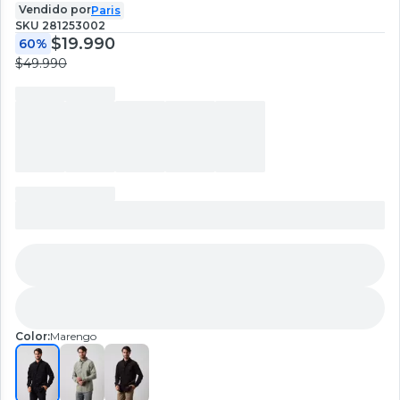
Vendido por
Paris
SKU
281253002
$19.990
60%
$49.990
Color:
Marengo