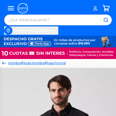
Entregar en Las Condes
Hombre
/
Moda Hombre
/
Ropa Formal