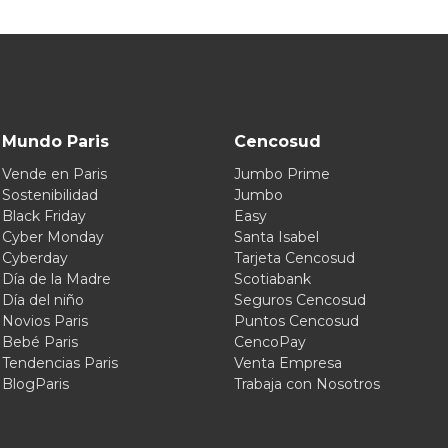
Mundo Paris
Cencosud
Vende en Paris
Jumbo Prime
Sostenibilidad
Jumbo
Black Friday
Easy
Cyber Monday
Santa Isabel
Cyberday
Tarjeta Cencosud
Día de la Madre
Scotiabank
Día del niño
Seguros Cencosud
Novios Paris
Puntos Cencosud
Bebé Paris
CencoPay
Tendencias Paris
Venta Empresa
BlogParis
Trabaja con Nosotros