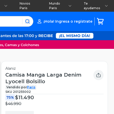
Novios
Mundo
Te
Paris
Paris
ayudamos
¡Hola! Ingresa o regístrate
Alaniz
Camisa Manga Larga Denim
Lyocell Bolsillo
Vendido por
Paris
SKU
201255002
$11.490
75%
$46.990