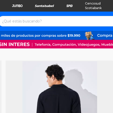
Cencosud
Scotiabank