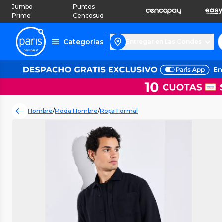
Jumbo
Puntos
Prime
Cencosud
Categorías
Entregar en Las Condes
Hombre
/
Moda Hombre
/
Ropa Formal