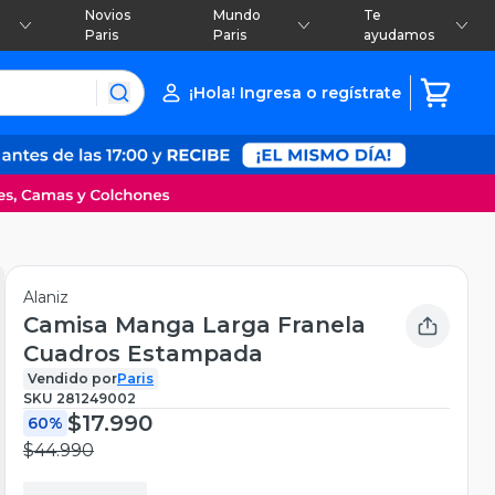
Novios
Mundo
Te
Paris
Paris
ayudamos
¡Hola! Ingresa o regístrate
Alaniz
Camisa Manga Larga Franela
Cuadros Estampada
Vendido por
Paris
SKU
281249002
$17.990
60%
$44.990