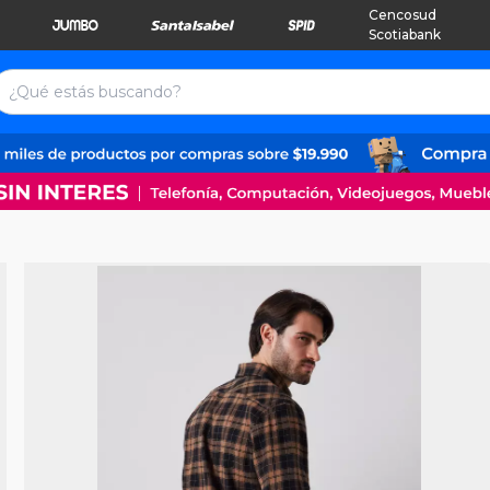
Cencosud
Scotiabank