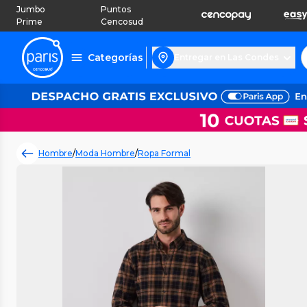
Jumbo
Puntos
Prime
Cencosud
Categorías
Entregar en Las Condes
Hombre
/
Moda Hombre
/
Ropa Formal