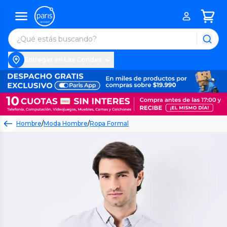
Entregar en Las Condes
Hombre
/
Moda Hombre
/
Ropa Formal