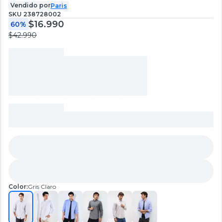
Vendido por
Paris
SKU
238728002
$16.990
60%
$42.990
Color:
Gris Claro