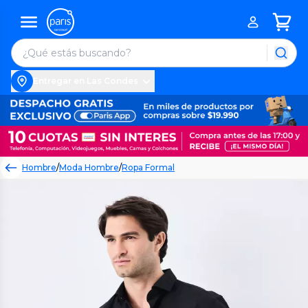
Entregar en Las Condes
Hombre
/
Moda Hombre
/
Ropa Formal