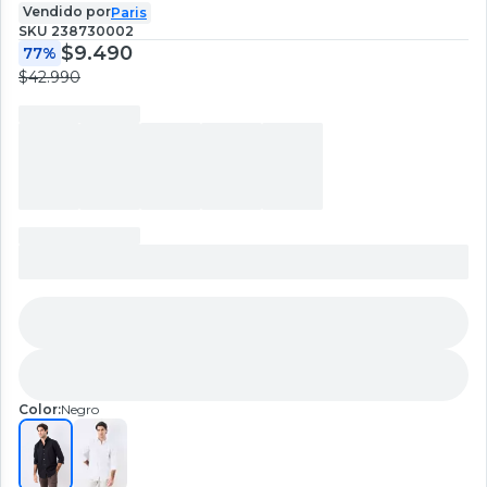
Vendido por
Paris
SKU
238730002
$9.490
77%
$42.990
Color:
Negro