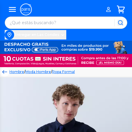
Entregar en Las Condes
Hombre
/
Moda Hombre
/
Ropa Formal