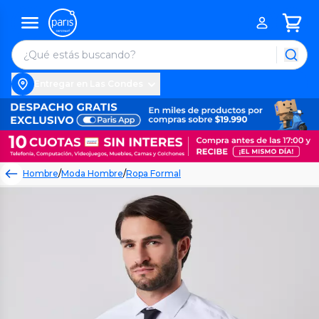
Entregar en Las Condes
Hombre
/
Moda Hombre
/
Ropa Formal