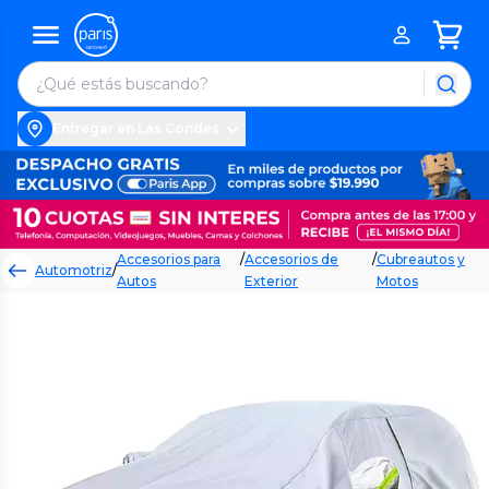
Entregar en Las Condes
Accesorios para
/
Accesorios de
/
Cubreautos y
Automotriz
/
Autos
Exterior
Motos