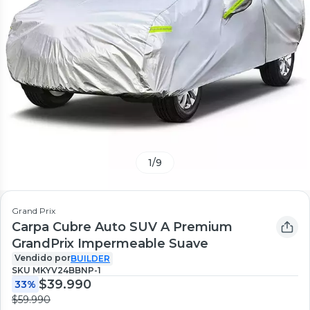
1
/
9
Grand Prix
Carpa Cubre Auto SUV A Premium
GrandPrix Impermeable Suave
Vendido por
BUILDER
SKU
MKYV24BBNP-1
$39.990
33%
$59.990