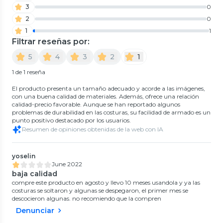
3
0
2
0
1
1
Filtrar reseñas por:
5
4
3
2
1
1 de 1 reseña
El producto presenta un tamaño adecuado y acorde a las imágenes,
con una buena calidad de materiales. Además, ofrece una relación
calidad-precio favorable. Aunque se han reportado algunos
problemas de durabilidad en las costuras, su facilidad de armado es un
punto positivo destacado por los usuarios.
Resumen de opiniones obtenidas de la web con IA
yoselin
June 2022
baja calidad
compre este producto en agosto y llevo 10 meses usandola y ya las
costuras se soltaron y algunas se despegaron, el primer mes se
descocieron algunas. no recomiendo que la compren
Denunciar