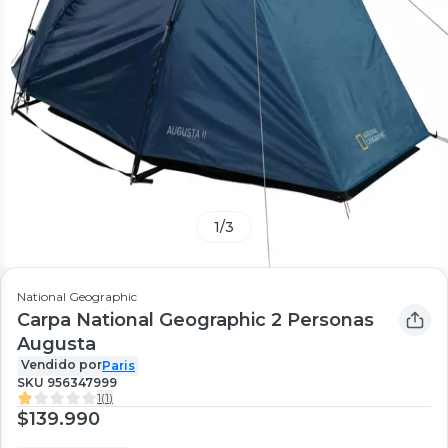
1
/
3
National Geographic
Carpa National Geographic 2 Personas
Augusta
Vendido por
Paris
SKU
956347999
1
(
1
)
$139.990