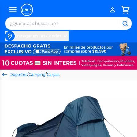
Entregar en Las Condes
Deportes
/
Camping
/
Carpas