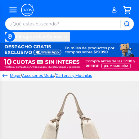
Entregar en Las Condes
Mujer
/
Accesorios Moda
/
Carteras y Mochilas