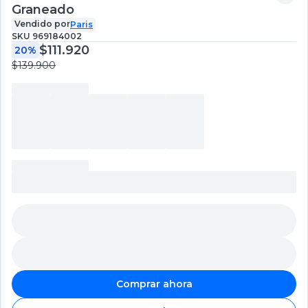
Graneado
Vendido por
Paris
SKU
969184002
$111.920
20%
$139.900
Comprar ahora