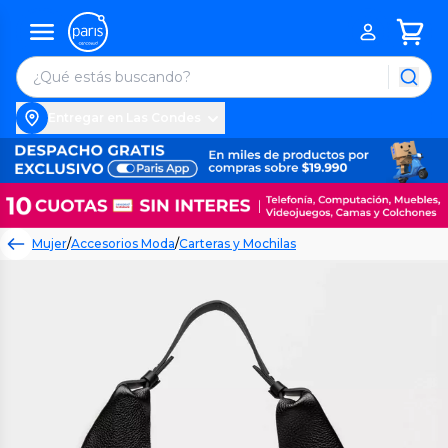
Entregar en Las Condes
Mujer
/
Accesorios Moda
/
Carteras y Mochilas