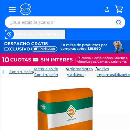
Entregar en Las Condes
Materiales de
/
Aglomerantes
/
Aditivo
Construcción
/
Construcción
y Aditivos
Impermeabilizante