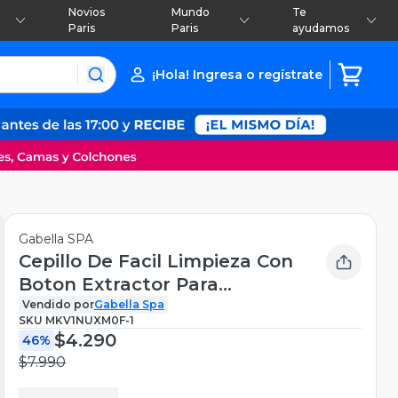
Novios
Mundo
Te
Paris
Paris
ayudamos
¡Hola! Ingresa o regístrate
Gabella SPA
Cepillo De Facil Limpieza Con
Boton Extractor Para
Mascota
Vendido por
Gabella Spa
SKU
MKV1NUXM0F-1
$4.290
46%
$7.990