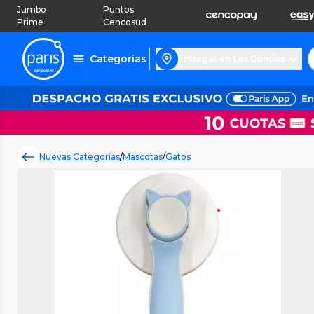
Jumbo
Puntos
Prime
Cencosud
Categorías
Entregar en Las Condes
Nuevas Categorías
/
Mascotas
/
Gatos