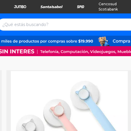
Cencosud
Scotiabank