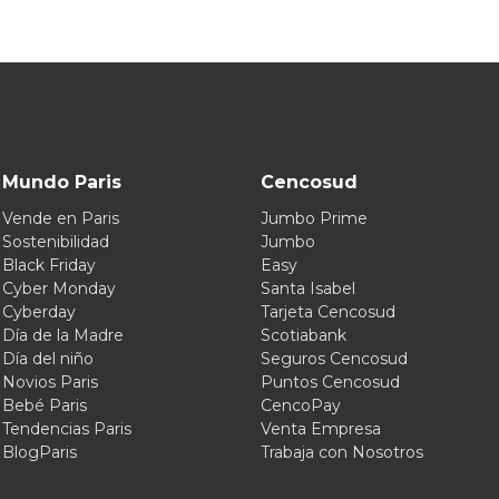
Mundo Paris
Cencosud
Vende en Paris
Jumbo Prime
Sostenibilidad
Jumbo
Black Friday
Easy
Cyber Monday
Santa Isabel
Cyberday
Tarjeta Cencosud
Día de la Madre
Scotiabank
Día del niño
Seguros Cencosud
Novios Paris
Puntos Cencosud
Bebé Paris
CencoPay
Tendencias Paris
Venta Empresa
BlogParis
Trabaja con Nosotros