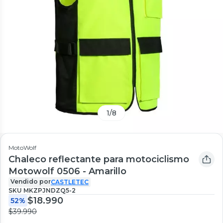
1
/
8
MotoWolf
Chaleco reflectante para motociclismo
Motowolf 0506 - Amarillo
Vendido por
CASTLETEC
SKU
MKZPJNDZQ5-2
$18.990
52%
$39.990