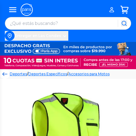
Entregar en Las Condes
Deportes
/
Deportes Específicos
/
Accesorios para Motos