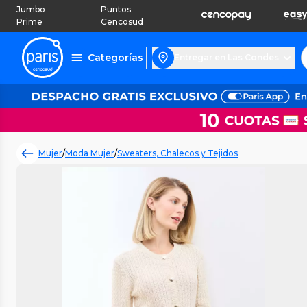
Jumbo
Puntos
Prime
Cencosud
Categorías
Entregar en Las Condes
Mujer
/
Moda Mujer
/
Sweaters, Chalecos y Tejidos