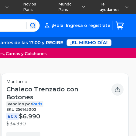
Novios
Mundo
Te
Paris
Paris
ayudamos
¡Hola! Ingresa o regístrate
Marittimo
Chaleco Trenzado con
Botones
Vendido por
Paris
SKU
256145002
$6.990
80%
$34.990