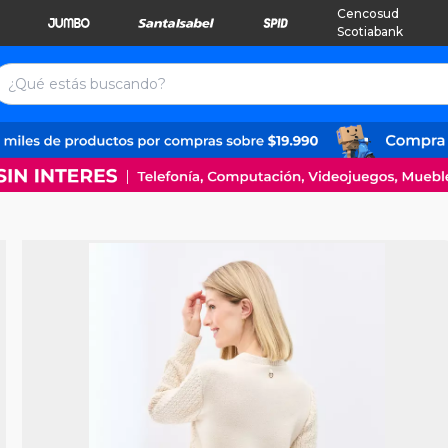
Cencosud
Scotiabank