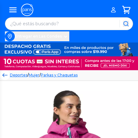
Entregar en Las Condes
Deportes
/
Mujer
/
Parkas y Chaquetas