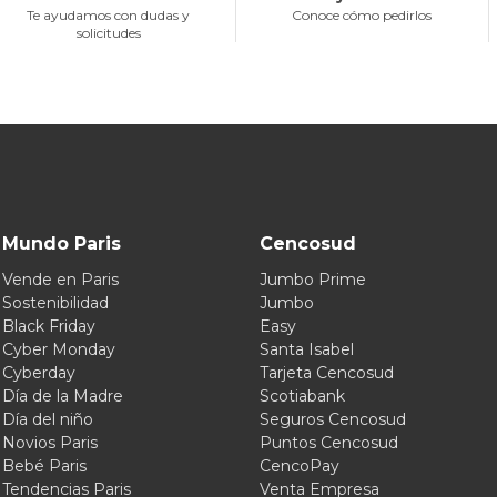
Te ayudamos con dudas y
Conoce cómo pedirlos
solicitudes
Mundo Paris
Cencosud
Vende en Paris
Jumbo Prime
Sostenibilidad
Jumbo
Black Friday
Easy
Cyber Monday
Santa Isabel
Cyberday
Tarjeta Cencosud
Día de la Madre
Scotiabank
Día del niño
Seguros Cencosud
Novios Paris
Puntos Cencosud
Bebé Paris
CencoPay
Tendencias Paris
Venta Empresa