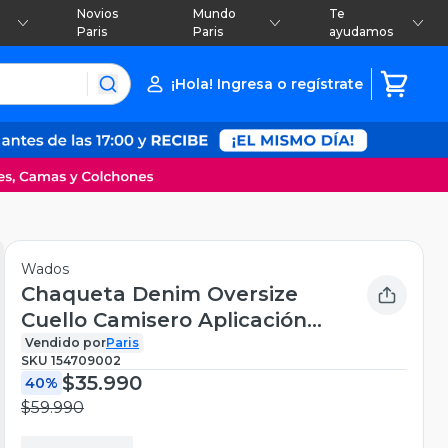
Novios
Mundo
Te
Paris
Paris
ayudamos
¡Hola! Ingresa o regístrate
Wados
Chaqueta Denim Oversize
Cuello Camisero Aplicación
Strass
Vendido por
Paris
SKU
154709002
$35.990
40%
$59.990