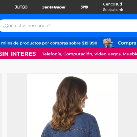
Cencosud
Scotiabank