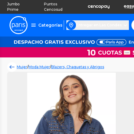
Jumbo
Puntos
Prime
Cencosud
Categorías
Entregar en Las Condes
Mujer
/
Moda Mujer
/
Blazers, Chaquetas y Abrigos