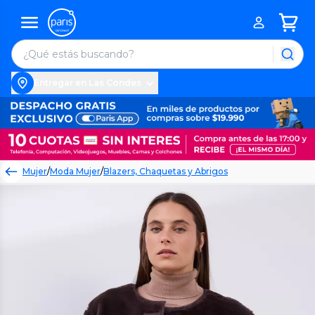
Entregar en Las Condes
Mujer
/
Moda Mujer
/
Blazers, Chaquetas y Abrigos