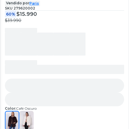
Vendido por
Paris
SKU
279620002
$15.990
60%
$39.990
Color:
Café Oscuro