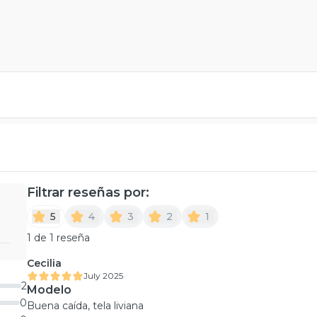
Filtrar reseñas por:
5
4
3
2
1
1 de 1 reseña
Cecilia
July 2025
2
Modelo
0
Buena caída, tela liviana