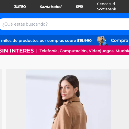
Cencosud
Scotiabank