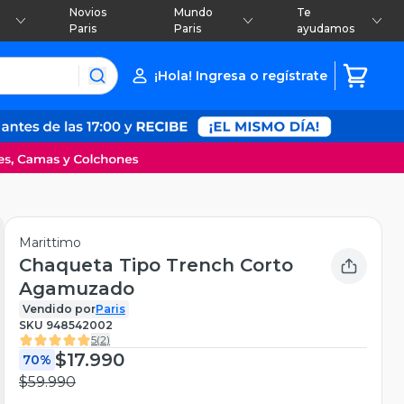
Novios
Mundo
Te
Paris
Paris
ayudamos
¡Hola! Ingresa o regístrate
Marittimo
Chaqueta Tipo Trench Corto
Agamuzado
Vendido por
Paris
SKU
948542002
5
(
2
)
$17.990
70%
$59.990