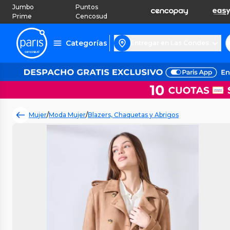
Jumbo
Puntos
Prime
Cencosud
Categorías
Entregar en Las Condes
Mujer
/
Moda Mujer
/
Blazers, Chaquetas y Abrigos