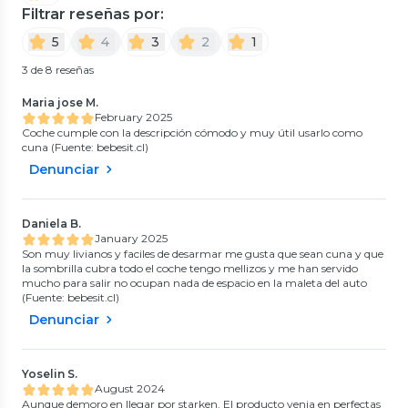
Filtrar reseñas por:
5
4
3
2
1
3 de 8 reseñas
Maria jose M.
February 2025
Coche cumple con la descripción cómodo y muy útil usarlo como
cuna (Fuente: bebesit.cl)
Denunciar
Daniela B.
January 2025
Son muy livianos y faciles de desarmar me gusta que sean cuna y que
la sombrilla cubra todo el coche tengo mellizos y me han servido
mucho para salir no ocupan nada de espacio en la maleta del auto
(Fuente: bebesit.cl)
Denunciar
Yoselin S.
August 2024
Aunque demoro en llegar por starken. El producto venia en perfectas