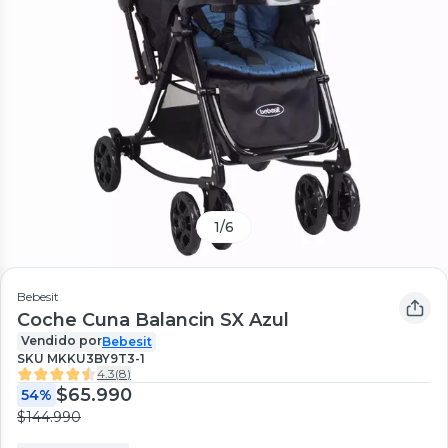
1
/
6
Bebesit
Coche Cuna Balancin SX Azul
Vendido por
Bebesit
SKU
MKKU3BY9T3-1
4.3
(
8
)
$65.990
54%
$144.990