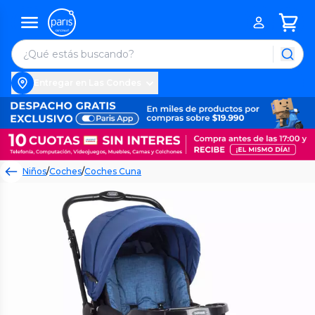
Entregar en Las Condes
Niños
/
Coches
/
Coches Cuna