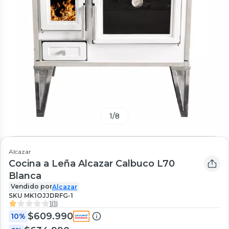
1
/
8
Alcazar
Cocina a Leña Alcazar Calbuco L70
Blanca
Vendido por
Alcazar
SKU
MK1OJJDRFG-1
1
(
1
)
$609.990
10%