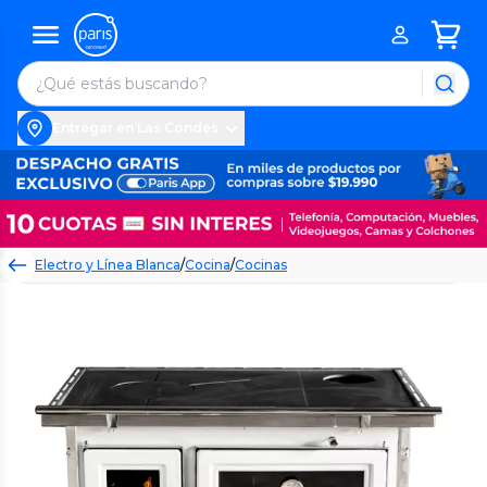
Entregar en Las Condes
Electro y Línea Blanca
/
Cocina
/
Cocinas