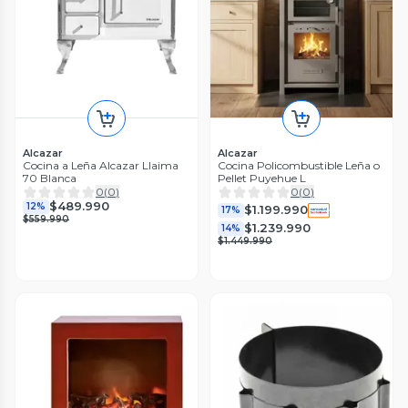
Alcazar
Alcazar
Cocina a Leña Alcazar Llaima
Cocina Policombustible Leña o
70 Blanca
Pellet Puyehue L
0
(
0
)
0
(
0
)
$489.990
12%
$1.199.990
17%
$559.990
$1.239.990
14%
$1.449.990