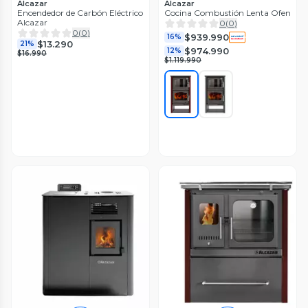
Alcazar
Alcazar
Encendedor de Carbón Eléctrico
Cocina Combustión Lenta Ofen
Alcazar
0
(
0
)
0
(
0
)
$939.990
16%
$13.290
21%
$974.990
12%
$16.990
$1.119.990