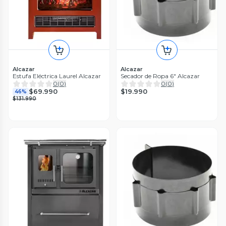
Alcazar
Alcazar
Estufa Eléctrica Laurel Alcazar
Secador de Ropa 6" Alcazar
0
(
0
)
0
(
0
)
$19.990
$69.990
46%
$131.990