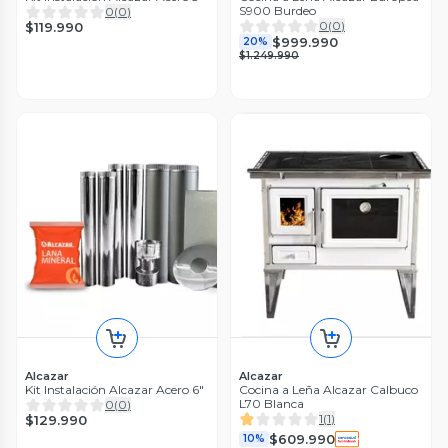
S900 Burdeo
0
(
0
)
0
(
0
)
$119.990
$999.990
20%
$1.249.990
Alcazar
Alcazar
Kit Instalación Alcazar Acero 6"
Cocina a Leña Alcazar Calbuco
L70 Blanca
0
(
0
)
1
(
1
)
$129.990
$609.990
10%