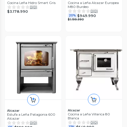
Cocina Leña Hidro Smart Gris
Cocina a Leña Alcazar Europea
M80 Burdeo
0
(
0
)
0
(
0
)
$3.178.990
$949.990
20%
$1.199.990
Alcazar
Alcazar
Cocina a Leña Villarica 80
Estufa a Leña Patagonia 600
Blanca
Alcazar
0
(
0
)
0
(
0
)
$549.990
13%