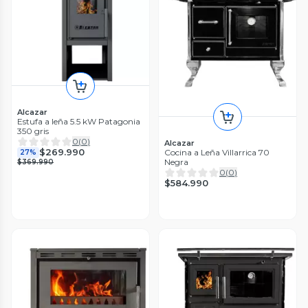
Alcazar
Estufa a leña 5.5 kW Patagonia
350 gris
0
(
0
)
Alcazar
$269.990
Cocina a Leña Villarrica 70
27%
Negra
$369.990
0
(
0
)
$584.990