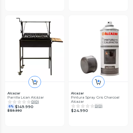
Alcazar
Alcazar
Parrilla Lican Alcázar
Pintura Spray Gris Charcoal
Alcazar
0
(
0
)
0
(
0
)
$149.990
6%
$24.990
$159.990