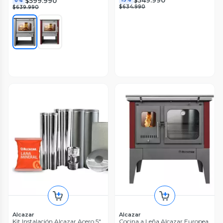
$599.990
6%
$634.990
$639.990
Alcazar
Alcazar
Kit Instalación Alcazar Acero 5"
Cocina a Leña Alcazar Europea