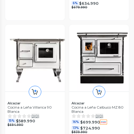
$634.990
6%
$679.990
Alcazar
Alcazar
Cocina a Leña Villarica 90
Cocina a Leña Calbuco MZ 80
Blanca
Blanca
0
(
0
)
0
(
0
)
$589.990
15%
$699.990
16%
$694.990
$724.990
13%
$839.990