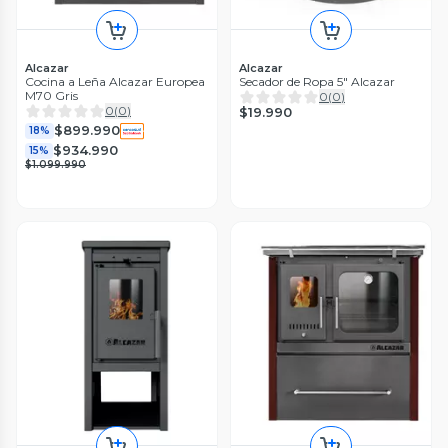
Alcazar
Alcazar
Cocina a Leña Alcazar Europea
Secador de Ropa 5" Alcazar
M70 Gris
0
(
0
)
0
(
0
)
$19.990
$899.990
18%
$934.990
15%
$1.099.990