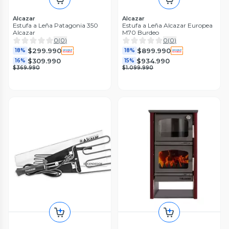
Alcazar
Alcazar
Estufa a Leña Patagonia 350
Estufa a Leña Alcazar Europea
Alcazar
M70 Burdeo
0
(
0
)
0
(
0
)
$299.990
$899.990
18%
18%
$309.990
$934.990
16%
15%
$369.990
$1.099.990