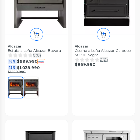
Alcazar
Alcazar
Estufa a Leña Alcazar Bavara
Cocina a Leña Alcazar Calbuco
MZ 90 Negra
0
(
0
)
0
(
0
)
$999.990
16%
$869.990
$1.039.990
13%
$1.199.990