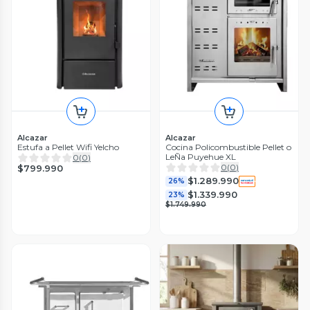
Alcazar
Alcazar
Estufa a Pellet Wifi Yelcho
Cocina Policombustible Pellet o
LeÑa Puyehue XL
0
(
0
)
0
(
0
)
$799.990
$1.289.990
26%
$1.339.990
23%
$1.749.990