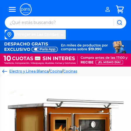
Entregar en Las Condes
Electro y Línea Blanca
/
Cocina
/
Cocinas