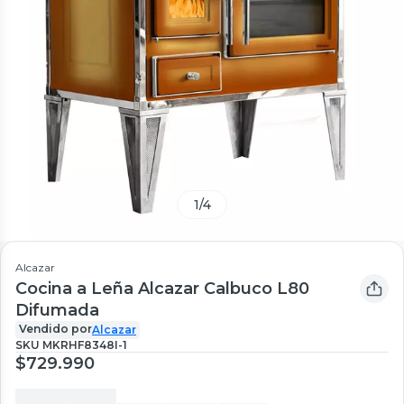
1
/
4
Alcazar
Cocina a Leña Alcazar Calbuco L80
Difumada
Vendido por
Alcazar
SKU
MKRHF8348I-1
$729.990