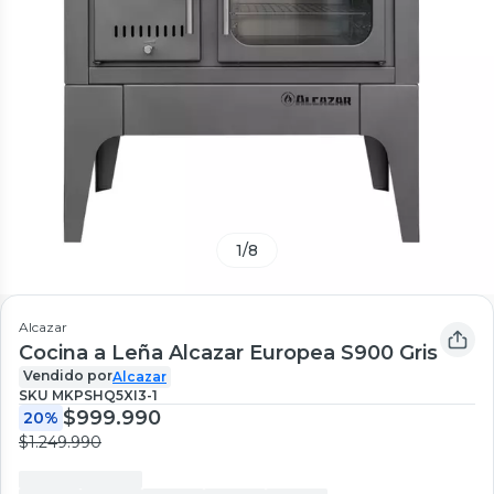
1
/
8
Alcazar
Cocina a Leña Alcazar Europea S900 Gris
Vendido por
Alcazar
SKU
MKPSHQ5XI3-1
$999.990
20%
$1.249.990