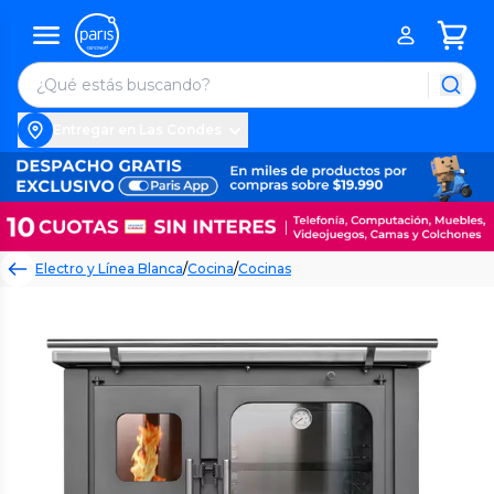
Entregar en Las Condes
Electro y Línea Blanca
/
Cocina
/
Cocinas