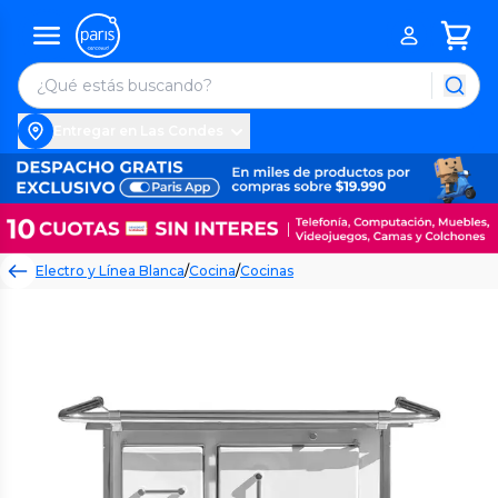
Entregar en Las Condes
Electro y Línea Blanca
/
Cocina
/
Cocinas