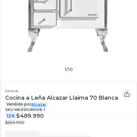
1
/
10
Alcazar
Cocina a Leña Alcazar Llaima 70 Blanca
Vendido por
Alcazar
SKU
MK0SHJRHVR-1
$489.990
12%
$559.990